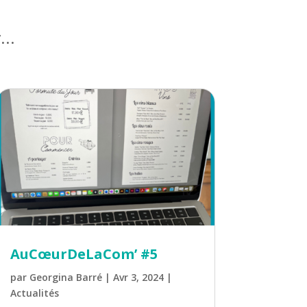
r…
AuCœurDeLaCom’ #5
par
Georgina Barré
|
Avr 3, 2024
|
Actualités