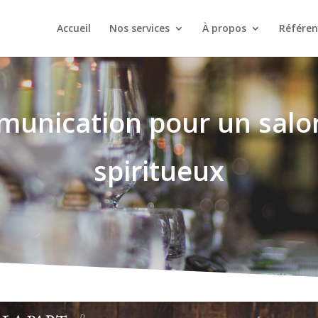
Accueil
Nos services
À propos
Référen
unication pour un salo
spiritueux