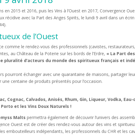
ns en 2015 et 2016, puis les Vins à l’Ouest en 2017, Convergence Oues
 récidive avec la Part des Anges Spirits, le lundi 9 avril dans un écrin
44).
itueux de l’Ouest
nce comme le rendez-vous des professionnels (cavistes, restaurateur
tes, au Château de la Poterie sur les bords de l’Erdre,
« La Part des
une pluralité d’acteurs du monde des spiritueux français et in
urs pourront échanger avec une quarantaine de maisons, partager leur
 une centaine de produits présentés pour l’occasion.
ac, Cognac, Calvados, Anisés, Rhum, Gin, Liqueur, Vodka, Eau-
Porto et les Vins Doux Naturels !
myss Malts
permettra également de découvrir l’univers des assembl
nce Ouest est de créer des rendez-vous autour des vins et spiritueu
les embouteilleurs indépendants, les professionnels du CHR et les cav