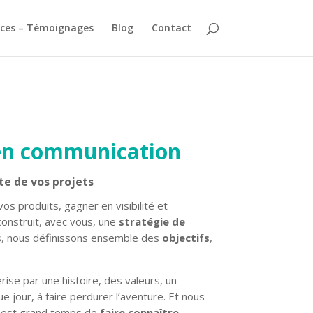
ces – Témoignages
Blog
Contact
 en communication
te de vos projets
s produits, gagner en visibilité et
construit, avec vous, une
stratégie de
ns, nous définissons ensemble des
objectifs
,
rise par une histoire, des valeurs, un
ue jour, à faire perdurer l’aventure. Et nous
Il est grand temps de
faire connaître