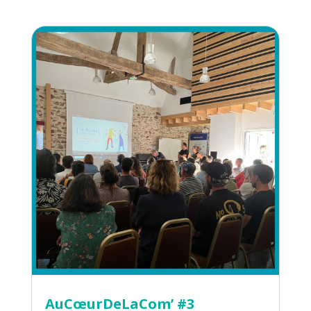
AuCœurDeLaCom’ #3